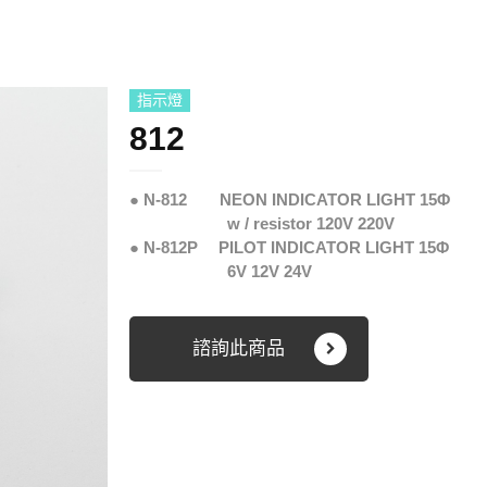
指示燈
812
● N-812 NEON INDICATOR LIGHT 15Φ
w / resistor 120V 220V
● N-812P PILOT INDICATOR LIGHT 15Φ
6V 12V 24V
諮詢此商品