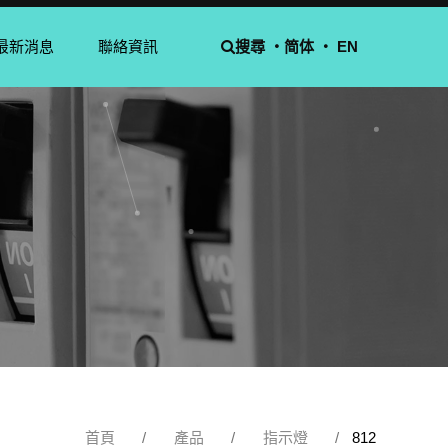
最新消息
聯絡資訊
搜尋 ‧
简体
‧ EN
首頁
產品
指示燈
812