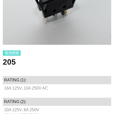
電源開關
205
RATING (1):
16A 125V, 10A 250V AC
RATING (2):
10A 125V, 6A 250V