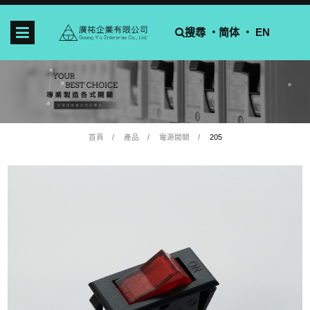
搜尋 ‧
简体
‧ EN
首頁
產品
電源開關
205