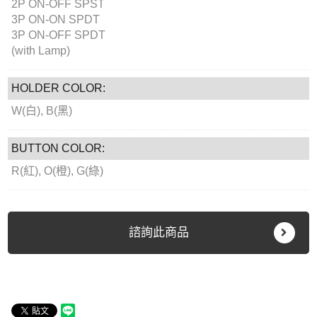
2P ON-OFF SPST
3P ON-ON SPDT
3P ON-OFF SPDT
(with Lamp)
HOLDER COLOR:
W(白), B(黑)
BUTTON COLOR:
R(紅), O(橙), G(綠)
諮詢此商品