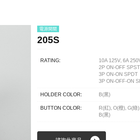
電源開關
205S
RATING:
10A 125V, 6A 250
2P ON-OFF SPST
3P ON-ON SPDT
3P ON-OFF-ON 
HOLDER COLOR:
B(黑)
BUTTON COLOR:
R(紅), O(橙), G(綠)
B(黑)