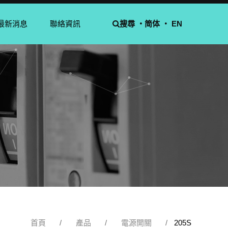
最新消息
聯絡資訊
搜尋 ‧
简体
‧ EN
首頁
產品
電源開關
205S